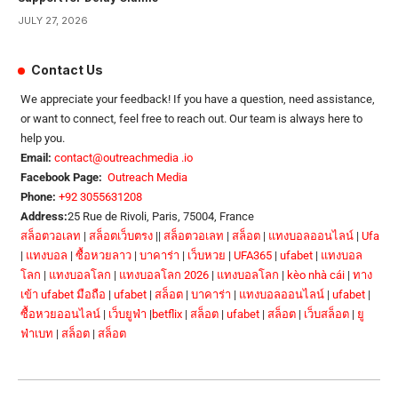
JULY 27, 2026
Contact Us
We appreciate your feedback! If you have a question, need assistance,
or want to connect, feel free to reach out. Our team is always here to
help you.
Email:
contact@outreachmedia .io
Facebook Page:
Outreach Media
Phone:
+92 3055631208
Address:
25 Rue de Rivoli, Paris, 75004, France
สล็อตวอเลท
|
สล็อตเว็บตรง
||
สล็อตวอเลท
|
สล็อต
|
แทงบอลออนไลน์
|
Ufa
|
แทงบอล
|
ซื้อหวยลาว
|
บาคาร่า
|
เว็บหวย
|
UFA365
|
ufabet
|
แทงบอล
โลก
|
แทงบอลโลก
|
แทงบอลโลก 2026
|
แทงบอลโลก
|
kèo nhà cái
|
ทาง
เข้า ufabet มือถือ
|
ufabet
|
สล็อต
|
บาคาร่า
|
แทงบอลออนไลน์
|
ufabet
|
ซื้อหวยออนไลน์
|
เว็บยูฟ่า
|
betflix
|
สล็อต
|
ufabet
|
สล็อต
|
เว็บสล็อต
|
ยู
ฟ่าเบท
|
สล็อต
|
สล็อต