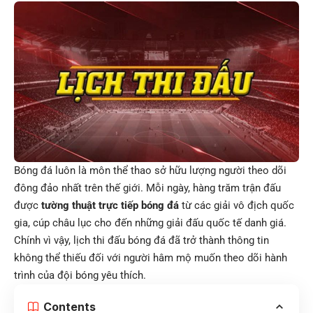
Bóng đá luôn là môn thể thao sở hữu lượng người theo dõi
đông đảo nhất trên thế giới. Mỗi ngày, hàng trăm trận đấu
được
tường thuật trực tiếp bóng đá
từ các giải vô địch quốc
gia, cúp châu lục cho đến những giải đấu quốc tế danh giá.
Chính vì vậy, lịch thi đấu bóng đá đã trở thành thông tin
không thể thiếu đối với người hâm mộ muốn theo dõi hành
trình của đội bóng yêu thích.
Contents