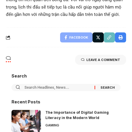
trọng, lịch thi đấu sẽ tiếp tục là cầu nối giúp người hâm mộ
đến gần hơn với những trận cầu hấp dẫn trên toàn thế giới.
FACEBOOK
LEAVE A COMMENT
Search
Recent Posts
The Importance of Digital Gaming
Literacy in the Modern World
GAMING