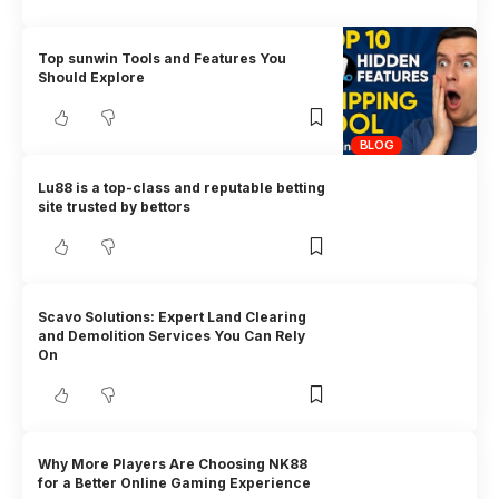
Top sunwin Tools and Features You
Should Explore
BLOG
Lu88 is a top-class and reputable betting
site trusted by bettors
Scavo Solutions: Expert Land Clearing
and Demolition Services You Can Rely
On
Why More Players Are Choosing NK88
for a Better Online Gaming Experience