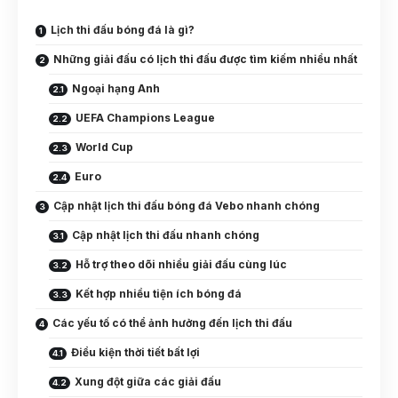
Lịch thi đấu bóng đá là gì?
Những giải đấu có lịch thi đấu được tìm kiếm nhiều nhất
Ngoại hạng Anh
UEFA Champions League
World Cup
Euro
Cập nhật lịch thi đấu bóng đá Vebo nhanh chóng
Cập nhật lịch thi đấu nhanh chóng
Hỗ trợ theo dõi nhiều giải đấu cùng lúc
Kết hợp nhiều tiện ích bóng đá
Các yếu tố có thể ảnh hưởng đến lịch thi đấu
Điều kiện thời tiết bất lợi
Xung đột giữa các giải đấu