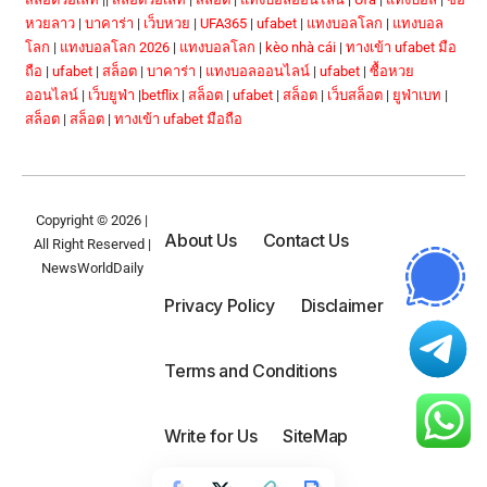
หวยลาว
|
บาคาร่า
|
เว็บหวย
|
UFA365
|
ufabet
|
แทงบอลโลก
|
แทงบอล
โลก
|
แทงบอลโลก 2026
|
แทงบอลโลก
|
kèo nhà cái
|
ทางเข้า ufabet มือ
ถือ
|
ufabet
|
สล็อต
|
บาคาร่า
|
แทงบอลออนไลน์
|
ufabet
|
ซื้อหวย
ออนไลน์
|
เว็บยูฟ่า
|
betflix
|
สล็อต
|
ufabet
|
สล็อต
|
เว็บสล็อต
|
ยูฟ่าเบท
|
สล็อต
|
สล็อต
|
ทางเข้า ufabet มือถือ
Copyright © 2026 |
About Us
Contact Us
All Right Reserved |
NewsWorldDaily
Privacy Policy
Disclaimer
Terms and Conditions
Write for Us
SiteMap