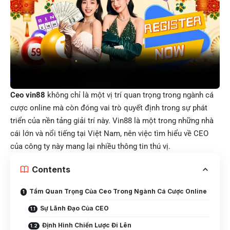
Ceo vin88
không chỉ là một vị trí quan trọng trong ngành cá
cược online mà còn đóng vai trò quyết định trong sự phát
triển của nền tảng giải trí này. Vin88 là một trong những nhà
cái lớn và nổi tiếng tại Việt Nam, nên việc tìm hiểu về CEO
của công ty này mang lại nhiều thông tin thú vị.
Contents
Tầm Quan Trọng Của Ceo Trong Ngành Cá Cược Online
Sự Lãnh Đạo Của CEO
Định Hình Chiến Lược Đi Lên