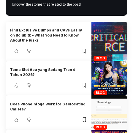
Uncover the stories that related to the post!
Find Exclusive Dumps and CVVs Easily
on Bclub.tk – What You Need to Know
About the Risks
BLOG
Tema Slot Apa yang Sedang Tren di
Tahun 2026?
BLOG
Does PhoneInfoga Work for Geolocating
Callers?
BLOG