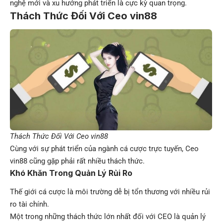
nghệ mới và xu hướng phát triển là cực kỳ quan trọng.
Thách Thức Đối Với Ceo vin88
Thách Thức Đối Với Ceo vin88
Cùng với sự phát triển của ngành cá cược trực tuyến, Ceo
vin88 cũng gặp phải rất nhiều thách thức.
Khó Khăn Trong Quản Lý Rủi Ro
Thế giới cá cược là môi trường dễ bị tổn thương với nhiều rủi
ro tài chính.
Một trong những thách thức lớn nhất đối với CEO là quản lý