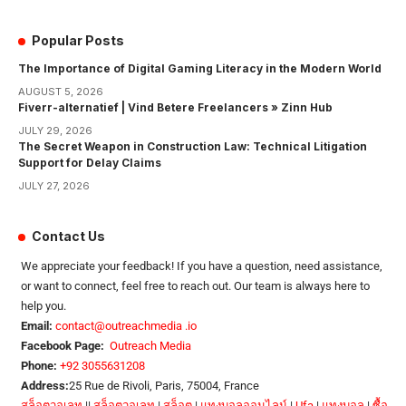
Popular Posts
The Importance of Digital Gaming Literacy in the Modern World
AUGUST 5, 2026
Fiverr-alternatief | Vind Betere Freelancers » Zinn Hub
JULY 29, 2026
The Secret Weapon in Construction Law: Technical Litigation
Support for Delay Claims
JULY 27, 2026
Contact Us
We appreciate your feedback! If you have a question, need assistance,
or want to connect, feel free to reach out. Our team is always here to
help you.
Email:
contact@outreachmedia .io
Facebook Page:
Outreach Media
Phone:
+92 3055631208
Address:
25 Rue de Rivoli, Paris, 75004, France
สล็อตวอเลท
||
สล็อตวอเลท
|
สล็อต
|
แทงบอลออนไลน์
|
Ufa
|
แทงบอล
|
ซื้อ